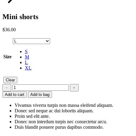
Mini shorts
$
36.00
S
Size
M
L
XL
Clear
Mini
﹣
﹢
shorts
Add to cart
Add to bag
quantity
Vivamus viverra turpis non massa eleifend aliquam.
Donec sed neque ac dui lobortis aliquam.
Proin sed elit ante.
Donec non interdum turpis nec consectetur arcu.
Duis blandit posuere purus dapibus commodo.